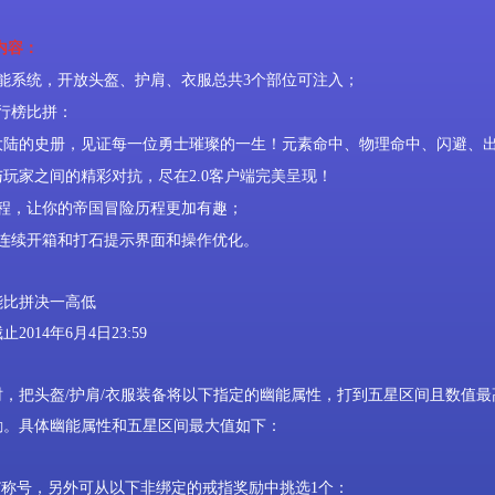
！
内容：
能系统，开放头盔、护肩、衣服总共3个部位可注入；
行榜比拼：
大陆的史册，见证每一位勇士璀璨的一生！元素命中、物理命中、闪避、
玩家之间的精彩对抗，尽在2.0客户端完美呈现！
程，让你的帝国冒险历程更加有趣；
连续开箱和打石提示界面和操作优化。
能比拼决一高低
截止
2014
年
6
月
4
日
23:59
时，把头盔
/
护肩
/
衣服装备将以下指定的幽能属性，打到五星区间且数值最
励。具体幽能属性和五星区间最大值如下：
”称号，另外可从以下非绑定的戒指奖励中挑选
1
个：