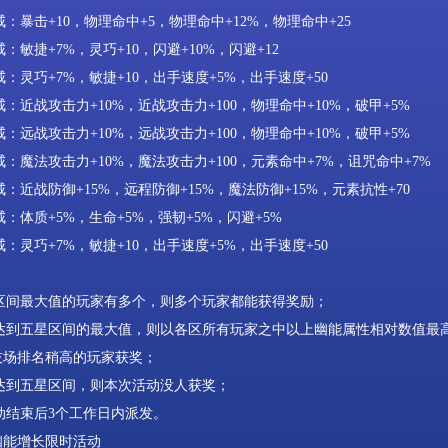
戒：暴击
+10
，物理命中
+5
，物理命中
+12%
，物理命中
+25
戒：敏捷
+7%
，灵巧
+10
，闪避
+10%
，闪避
+12
戒：灵巧
+7%
，敏捷
+10
，出手速度
+5%
，出手速度
+50
戒：近战攻击力
+10%
，近战攻击力
+100
，物理命中
+10%
，破甲
+5%
戒：远战攻击力
+10%
，远战攻击力
+100
，物理命中
+10%
，破甲
+5%
戒：魔法攻击力
+10%
，魔法攻击力
+100
，元素命中
+7%
，诅咒命中
+7%
戒：近战防御
+15%
，远程防御
+15%
，魔法防御
+15%
，元素抗性
+70
戒：体质
+5%
，生命
+5%
，强韧
+5%
，闪避
+5%
戒
：
灵巧
+7%
，敏捷
+10
，
出手速度
+5%
，出手速度
+50
区间最大值的玩家有多个，则多个玩家都能获得奖励；
达到五星区间的最大值，则以各区所有玩家之中以上幽能属性相对数值最
技场排名稍高的玩家获奖；
达到五星区间，则本次活动没人获奖；
动结束后
3
个工作日内派发。
幽能增长限时活动