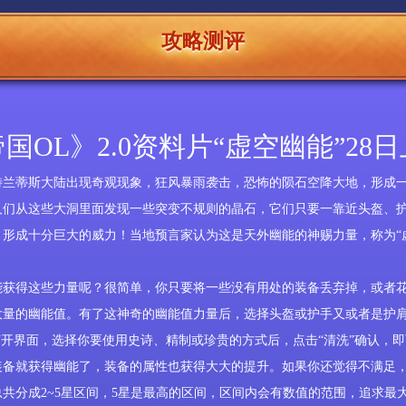
攻略测评
国OL》2.0资料片“虚空幽能”28
特兰蒂斯大陆
出现奇观现象，狂风暴雨袭击，恐怖的陨石空降大地，形成
人们从这些大洞里面发现一些突变不规则的晶石，它们只要一靠近头盔、
，形成十分巨大的威力！当地预言家认为这是天外幽能的神赐力量，称为“
能获得这些力量呢？很简单，你只要将一些没有用处的装备丢弃掉，或者
大量的幽能值。有了这神奇的幽能值力量后，选择头盔或护手又或者是护
打开界面，选择你要使用史诗、精制或珍贵的方式后，点击“清洗”确认，
装备就获得幽能了，装备的属性也获得大大的提升。如果你还觉得不满足
共分成2~5星区间，5星是最高的区间，区间内会有数值的范围，追求最