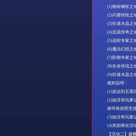
(1)
物命钢纹之
(2)
闪避转轮之
(3)
狂速水晶之
(4)
近战传奇之
(5)
远程专家之
(6)
魔法幻想之
(7)
防御专家之
(8)
生命传说之
(9)
狂速水晶之
规则说明：
(1)
如达到五星
(2)
如没有玩家
相等将按照竞
(3)
如没有玩家
(4)
奖励将在活
【活动二】超