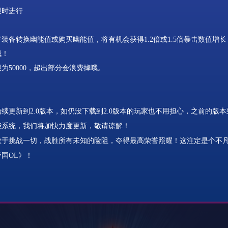
限时进行
将装备转换幽能值或购买幽能值，将有机会获得
1.2
倍或
1.5
倍暴击数值增长
哦！
限为
50000
，超出部分会浪费掉哦。
续更新到2.0版本，如仍没下载到2.0版本的玩家也不用担心，之前的版本到5月
能系统，我们将加快力度更新，敬请谅解！
敢于挑战一切，战胜所有未知的险阻，夺得最高荣誉照耀！这注定是个不
国OL》！