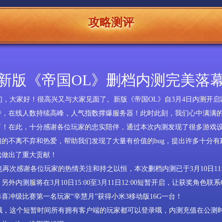
攻略测评
新版《帝国OL》删档内测完美落
们，大家好！很高兴又与大家见面了。新版《帝国
OL
》自
3
月
4
日内测开启
持，在线人数持续高峰，人气指数撑爆服务器！此时此刻，我们心中满满
了！在此，十分感谢各位玩家的忠实陪伴，通过本次内测发现了很多游戏
们的不离不弃和热爱，帮助我们发现了大量有价值的
bug
，提出许多十分有
戏做出了重大贡献！
再次感谢各位玩家的热情关注和持之以恒，本次删档内测已于
3
月
10
日
11
。另外内测服将在
3
月
10
日
15:00
至
3
月
11
日
12:00
短暂开启，让获奖角色联系
喜冲级比赛第一名玩家“辛慧月”获得小米
3
移动版
16G
一台！
，这个短暂时间所有拥有客户端的玩家都可以登录哦，内测充值在公测