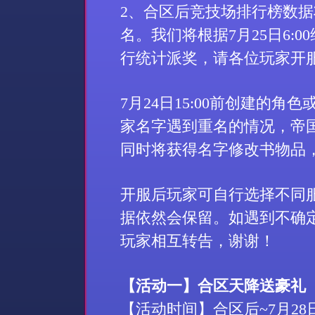
2
、合区后竞技场排行榜数据
名。我们将根据
7
月
25
日
6:00
行统计派奖，请各位玩家开
7
月
24
日
15:00
前创建的角色
家名字遇到重名的情况，帝
同时将获得名字修改书物品
开服后玩家可自行选择不同
据依然会保留。如遇到不确
玩家相互转告，谢谢！
【活动一】合区天降送豪礼
【活动时间】合区后
~7
月
28