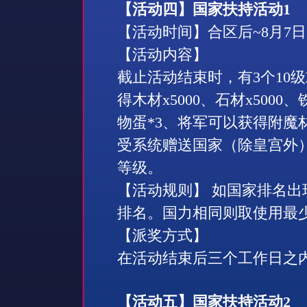
【活动四】国家扶持活动
1
【活动时间】合区后
~8
月
7
日
【活动内容】
截止活动结束时，有
3
个
10
级
得木材
x5000
、石材
x5000
、
物蛋
*3
、将军可以获得附魔
受系统赠送国家（除皇宫外
等级。
【活动规则】 如国家排名
排名。国力相同则取使用最
【派奖方式】
在活动结束后三个工作日之
【活动五】国家扶持活动
2