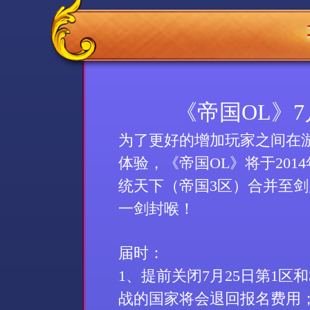
《帝国OL》
为了更好的增加玩家之间在
体验，《帝国
OL
》将于
2014
统天下（帝国
3
区）合并至剑
一剑封喉！
届时：
1
、提前关闭
7
月
25
日第
1
区和
战的国家将会退回报名费用