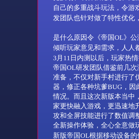
自己的多重战斗玩法，令游
发团队也针对做了特性优化
是什么原因令《帝国
OL
》公
倾听玩家意见和需求，人人
3
月
11
日内测以后，玩家热情
帝国
OL
研发团队借鉴前几次
准备，不仅对新手村进行了
器，修正各种坑爹
BUG
，因
情况。而且这次新版本当中
家更快融入游戏，更迅速地
攻和全屏技能进行了数值调
全新操作体验，全心全意做
新版帝国
OL
根据移动设备的