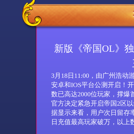
新版《帝国OL》
3
月
18
日
11:00
，由广州浩动
安卓和
IOS
平台公测开启！开
数已高达
2000
位玩家，撑爆
官方决定紧急开启帝国
2
区以
据显示来看，用户次日留存
日充值最高玩家破万
，以上