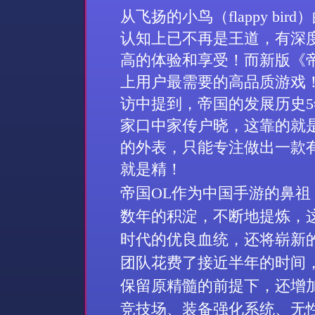
从
飞扬的小鸟（
flappy bird
）
认知上已不再是王道，有深
高的体验和享受！而新版《
上用户最需要的高品质游戏
访中提到，帝国的发展历史
5
家口中家传户晓，这靠的就
的外表，只能专注做出一款
就是精！
帝国
OL
作为中国手游的鼻祖
数年的积淀，不断地提炼，
时代的优良血统，还将崭新
团队花费了接近半年的时间
保留原精髓的前提下，还增
竞技场、装备强化系统、无