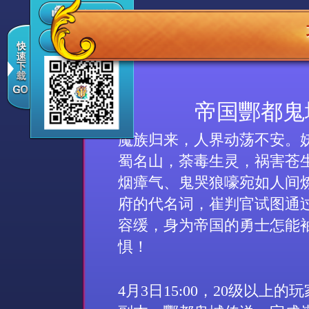
帝国酆都鬼
魔族归来，人界动荡不安。
蜀名山，荼毒生灵，祸害苍
烟瘴气、鬼哭狼嚎宛如人间
府的代名词，崔判官试图通
容缓，身为帝国的勇士怎能
惧！
4
月
3
日
15:00
，
20
级以上的玩