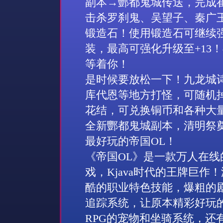
副本→酆都鬼城传送，完成
击杀罗刹鬼、吴望子、秦广
锻造石！使用锻造石可继续
装，最高可强化升级至
+13
！
等着你！
是时候要放松一下！九龙城
库代恩等地方打怪，可随机
花结，可兑换铜币和各种大
全新酆都鬼城副本，清明祭
最好玩的帝国
OL
！
《帝国
OL
》是一款万人在线
戏，
Kjava
时代的王牌巨作！
酷的职业特色技能，爆粗的
追踪系统，让原本精彩好玩
RPG
的宠物和坐骑系统，还