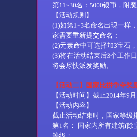
第
11~30
名：
5000
银币，附魔
【活动规则】
(1)
如第
1~3
名命名出现一样
家需要重新提交命名；
(2)
元素命中可选择加
3
宝石
(3)
将在活动结束后
3
个工作
将会尽快派发奖励。
【活动二】国家比拼争夺奖
【活动时间】截止
2014
年
9
月
【活动内容】
截止活动结束时，国家等级
第
1
名： 国家内所有建筑
(
除
等级；