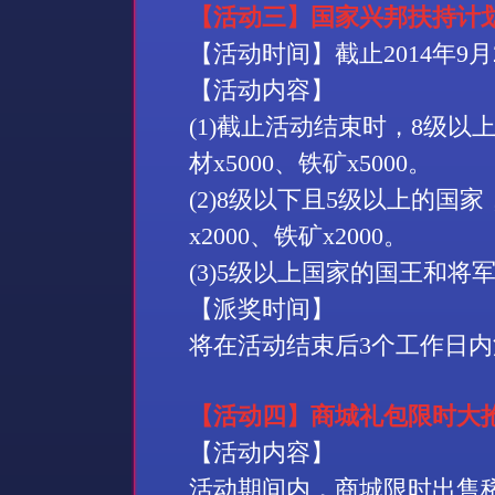
【活动三】国家兴邦扶持计
【活动时间】截止
2014
年
9
月
【活动内容】
(1)
截止活动结束时，
8
级以
材
x5000
、铁矿
x5000
。
(2)8
级以下且
5
级以上的国家
x2000
、铁矿
x2000
。
(3)5
级以上国家的国王和将
【派奖时间】
将在活动结束后
3
个工作日内
【活动四】商城礼包限时大
【活动内容】
活动期间内，商城限时出售