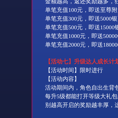
金额越高，返还奖励越多，
单笔充值
100
元，即送至尊附
单笔充值
300
元，即送
5000
银
单笔充值
500
元，即送
15000
单笔充值
1000
元，即送
50000
单笔充值
2000
元，即送
18000
【活动七】升级达人成长计
【活动时间】限时进行
【活动内容】
活动期间内，角色自出生背
每升
5
级都能打开等级大礼包
别越高开启的奖励越丰厚，