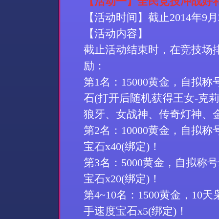
【活动一】全民竞技冲战好
【活动时间】截止
2014
年
9
月
【活动内容】
截止活动结束时，在竞技场
励：
第
1
名：
15000
黄金，自拟称
石
(
打开后随机获得王女
-
克
狼牙、女战神、传奇灯神、
第
2
名：
10000
黄金，自拟称
宝石
x40(
绑定
)
！
第
3
名：
5000
黄金，自拟称号
宝石
x20(
绑定
)
！
第
4~10
名：
1500
黄金，
10
天
手速度宝石
x5(
绑定
)
！