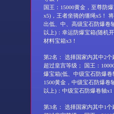
国王：
15000
黄金，至尊防爆
x5)
，王者坐骑的缰绳
x5
！ 
出低、中、高级宝石防爆卷
以上
)
：幸运防爆宝箱
(
随机
材料宝箱
x3
！
第
2
名： 选择国家内其中
2
个
超过皇宫等级； 国王：
1000
爆宝箱
(
低、中级宝石防爆卷
1500
黄金，中级宝石防爆卷
以上
)
：中级宝石防爆卷轴
x1
第
3
名： 选择国家内其中
1
个