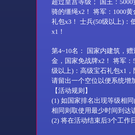
超过皇宫等级； 国王：
5000
骑的缰绳
x2
！ 将军：
1000
黄
礼包
x3
！ 士兵
(50
级以上
)
：
x1
！
第
4~10
名： 国家内建筑，赠
金，国家免战牌
x2
！ 将军：
级以上
)
：高级宝石礼包
x1
，
请留出一个空位以便系统增
【活动规则】
(1)
如国家排名出现等级相同
相同则取使用最少时间到达
(2)
将在活动结束后
3
个工作