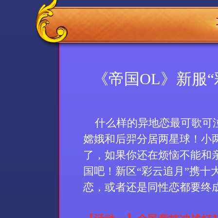
《帝国OL》新服“
什么样的异地恋最可歌可泣
嫦娥和后羿分居两星球！小
了，如果你还在烦恼不能和
国吧！新区“彩云追月”携十
恋，或者还是同性恋都要终