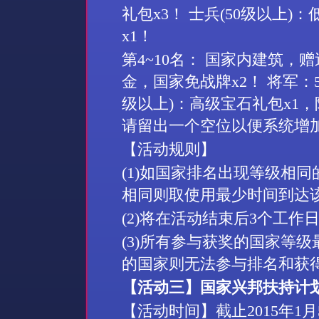
礼包
x3
！ 士兵
(50
级以上
)
：
x1
！
第
4~10
名： 国家内建筑，赠
金，国家免战牌
x2
！ 将军：
级以上
)
：高级宝石礼包
x1
，
请留出一个空位以便系统增
【活动规则】
(1)
如国家排名出现等级相同
相同则取使用最少时间到达
(2)
将在活动结束后
3
个工作
(3)
所有参与获奖的国家等级
的国家则无法参与排名和获
【活动三】国家兴邦扶持计
【活动时间】截止
2015
年
1
月