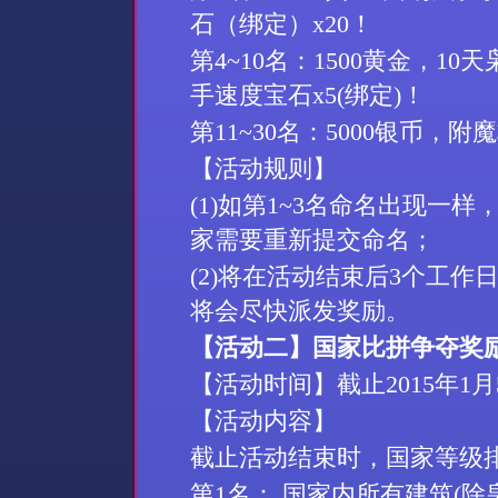
石（绑定）
x20
！
第
4~10
名：
1500
黄金，
10
天
手速度宝石
x5(
绑定
)
！
第
11~30
名：
5000
银币，附魔
【活动规则】
(1)
如第
1~3
名命名出现一样
家需要重新提交命名；
(
2
)
将在活动结束后
3
个工作
将会尽快派发奖励。
【活动二】国家比拼争夺奖
【活动时间】截止
2015
年
1
月
【活动内容】
截止活动结束时，国家等级
第
1
名： 国家内所有建筑
(
除