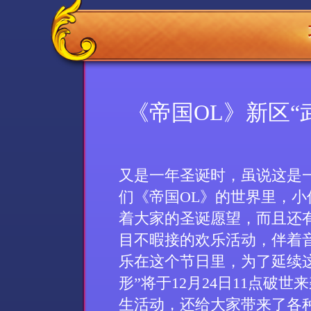
《帝国OL》新区“
又是一年圣诞时，虽
说
这是
们《帝国
OL
》的世界里，小
着大家的圣诞愿望，而且还
目不暇接的欢乐活动，伴着
乐在这个节日里，为了延续
形”将于
12
月
24
日
11
点
破世来
生活动，还给大家带来了各