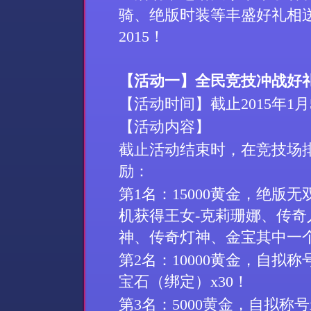
骑、绝版时装等丰盛好礼相
2015
！
【活动一】全民竞技冲战好
【活动时间】截止
2015
年
1
月
【活动内容】
截止活动结束时，在竞技场
励：
第
1
名：
15000
黄金，绝版无
机获得王女
-
克莉珊娜、传奇
神、传奇灯神、金宝其中一
第
2
名：
10000
黄金，自拟称
宝石（绑定）
x
30
！
第
3
名：
5000
黄金，自拟称号