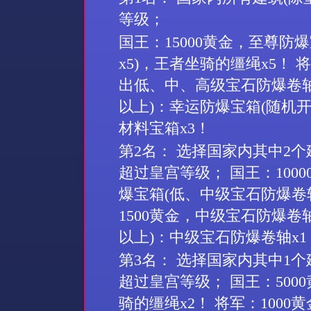
等级；
国王：
15000
黄金，至尊防爆
x5)
，王者坐骑的缰绳
x5
！ 
出低、中、高级宝石防爆卷
以上
)
：幸运防爆宝箱
(
随机
材料宝箱
x3
！
第
2
名： 选择国家内其中
2
个
超过皇宫等级； 国王：
1000
爆宝箱
(
低、中级宝石防爆卷
1500
黄金，中级宝石防爆卷
以上
)
：中级宝石防爆卷轴
x1
第
3
名： 选择国家内其中
1
个
超过皇宫等级； 国王：
5000
骑的缰绳
x2
！ 将军：
1000
黄