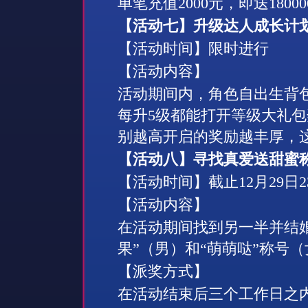
单笔充值
2000
元，即送
18000
【活动七】升级达人成长计
【活动时间】限时进行
【活动内容】
活动期间内，角色自出生背
每升
5
级都能打开等级大礼包
别越高开启的奖励越丰厚，
【活动八】寻找真爱送甜蜜
【活动时间】截止
12
月
29
日
2
【活动内容】
在活动期间找到另一半并结
果”（男）和“萌萌哒”称号（
【派奖方式】
在活动结束后三个工作日之