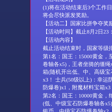
(
1
)
将在活动结束后
3
个工作
将会尽快派发奖励。
【活动二】国家比拼争夺奖
【活动时间】截止
8
月
2
日
23
【活动内容】
截止活动结束时，国家等级
第
1
名：国王：
15000
黄金，
卷轴各
x5)
，王者坐骑的缰绳
箱
(
随机开出低、中、高级宝
x3
！ 士兵
(50
级以上
)
：幸运
防爆卷
)x1
，附魔材料宝箱
x3
第
2
名：国王：
10000
黄金，
(
低、中级宝石防爆卷轴各
x5
银币，中级宝石防爆卷轴
x2