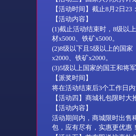
【活动时间】截止
8
月
2
日
23
【活动内容】
(1)
截止活动结束时，
8
级以
材
x5000
、铁矿
x5000
。
(2)8
级以下且
5
级以上的国家
x2000
、铁矿
x2000
。
(3)5
级以上国家的国王和将
【派奖时间】
将在活动结束后
3
个工作日内
【活动四】商城礼包限时大
【活动内容】
活动期间内，商城限时出售
包，应有尽有，实惠更优惠