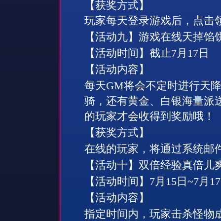
【获奖方式】
玩家每天登录游戏后，点击
【活动九】游戏在线天掉馅
【活动时间】截止
7
月
17
日
【活动内容】
每天
GM
将会不定时进行天
骑，还有黄金、白银海量派
的玩家才会收得到奖励哦！
【获奖方式】
在线的玩家，将通过系统邮
【活动十】双倍经验真倍儿
【活动时间】
7
月
15
日
~
7
月
17
【活动内容】
指定时间内，玩家击杀怪物