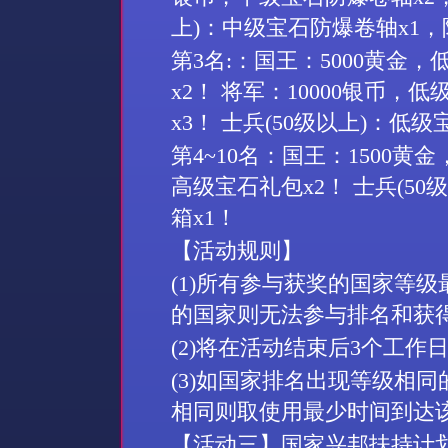
上
)
：中级宝石防爆卷轴
x1
，
第
3
名
:
：国王：
5000
黄金，
x2
！ 将军：
10000
银币，低
x3
！ 士兵
(50
级以上
)
：低级
第
4~10
名：国王：
1500
黄金
高级宝石礼包
x2
！ 士兵
(50
级
箱
x1
！
【活动规则】
(1)
所有参与获奖的国家等级
的国家则无法参与排名和获
(2)
将在活动结束后
3
个工作
(3)
如国家排名出现等级相同
相同则取使用最少时间到达
【活动三】国家兴邦扶持计