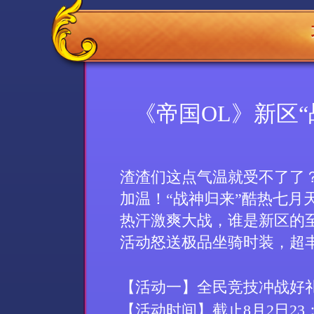
《帝国OL》新区“
渣渣们这点气温就受不了了
加温！“战神归来”酷热七月
热汗激爽大战，谁是新区的
活动怒送极品坐骑时装，超
【活动一】全民竞技冲战好
【活动时间】截止
8
月
2
日
23