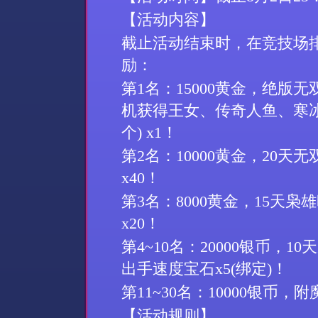
【活动内容】
截止活动结束时，在竞技场
励：
第
1
名：
15000
黄金，绝版无
机获得王女、传奇人鱼、寒
个
) x1
！
第
2
名：
10000
黄金，
20
天无
x
40
！
第
3
名：
8
000
黄金，
15
天枭雄
x20
！
第
4~10
名：
20000
银币
，
10
天
出手速度宝石
x5(
绑定
)
！
第
11~30
名：
1000
0
银币
，附
【活动规则】