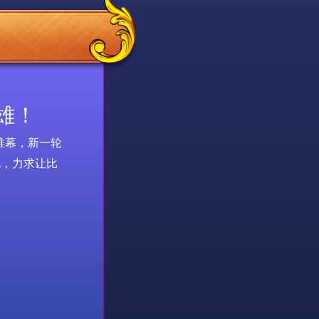
雄！
帷幕，新一轮
化，力求让比