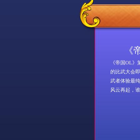
《
《帝国
OL
》
的比武大会
武者体验最
风云再起，