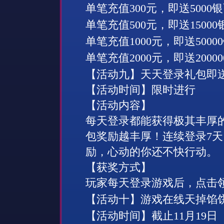
单笔充值
300
元，即送
5000
银
单笔充值
500
元，即送
15000
单笔充值
1000
元，即送
50000
单笔充值
2000
元，即送
20
000
【活动
九
】天天登录礼包即
【活动时间】限时进行
【活动内容】
每天登录都能获得极其丰厚
包奖励越丰厚！连续登录
7
励，心动的你还不快行动。
【获奖方式】
玩家每天登录游戏后，点击
【活动
十
】游戏在线天掉馅
【活动时间】截止
11
月
19
日