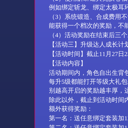
例如绑定斩龙、绑定太极耳
（3）
系统锻造、合成费用不
能获得一个档次的奖励，不
（4）
活动奖励在结束后三个
【活动
三
】升级达人成长计
【活动时间】截止
11
月
27
日
2
【活动内容】
活动期间内，角色自出生背
每升
5
级都能打开等级大礼包
别越高开启的奖励越丰厚，
除此以外，截止到活动时间
额外获得奖励：
第一名：送任意绑定套装加
1
第二名：送任意绑定套装加
1