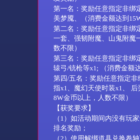
第一
名
：奖励任意指定非绑
美梦魇、（消费金额达到
1
第二
名
：奖励任意指定非绑
一套、强韧附魔、山鬼附魔
数不限）
第三
名
：奖励任意指定非绑
辕弓/铳枪等x1; （消费金
第四
/五名：奖励任意指定非
指x1、魔幻天使时装x1、 
8W金币以上，人数不限）
【获奖要求】
（
1）如活动期间内没有玩
排名奖励；
（2）
使用解绑道具兑换卷轴