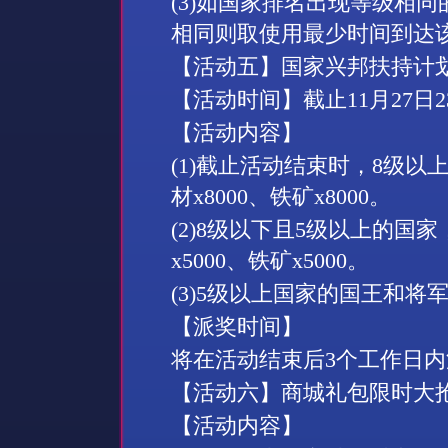
(3)
如国家排名出现等级相同
相同则取使用最少时间到达
【活动
五
】国家兴邦扶持计
【活动时间】截止
11
月
27
日
2
【活动内容】
(1)
截止活动结束时，
8
级以
材
x
8
000
、铁矿
x
8
000
。
(2)8
级以下且
5
级以上的国家
x
5
000
、铁矿
x
5
000
。
(3)5
级以上国家的国王和将
【派奖时间】
将在活动结束后
3
个工作日内
【活动
六
】商城礼包限时大
【活动内容】