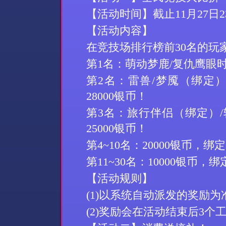
【活动时间】截止
11
月
27
日
2
【活动内容】
在竞技场排行榜前
30
名的玩
第
1
名：萌动梦鹿
/
复仇鹰眼
第
2
名：雷兽
/
梦魇
（绑定
28000
银币！
第
3
名：
旅行伴侣
（绑定）
/
25000
银币！
第
4~10
名：
20000
银币，绑定
第
11~30
名：
10000
银币，绑
【活动规则】
(1)
以系统自动派发的奖励为
(2)
奖励会在活动结束后
3
个