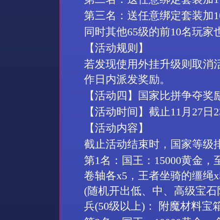
第三名：送任意绑定套装加
1
同时其他
65
级的前
10
名玩家
【活动规则】
若发现使用外挂升级则取消
作日内派发奖励。
【活动
四
】
国家比拼争夺奖
【活动时间】截止
11
月
27
日
2
【活动内容】
截止活动结束时，国家等级
第
1
名：国王：
15000
黄金，
卷轴各
x5
，王者坐骑的缰绳
x
(
随机开出低、中、高级宝石
兵
(50
级以上
)
：
附魔材料宝