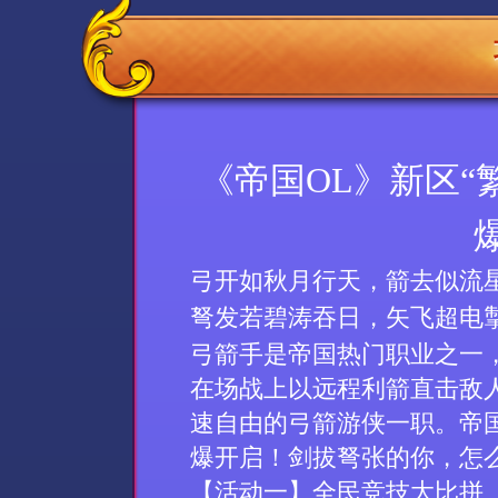
《帝国OL》新区“繁
弓开如秋月行天，箭去似流
弩发若碧涛吞日，矢飞超电
弓箭手是帝国热门职业之一
在场战上以远程利箭直击敌
速自由的弓箭游侠一职。帝国
爆开启！剑拔弩张的你，怎
【活动
一
】
全民竞技大比拼