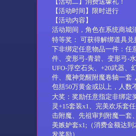
【活动
二
】
消费送壕礼
！
【活动时间】限时进行
【活动内容】
活动期间，角色在系统商城
特等奖：
可获得解绑道具兑
下非绑定任意物品一件：任意
件、变形弓-青碧、变形弓-水纹、
UFO-浮空石头、+20武器、
件、魔神觉醒附魔卷轴一套，
包括50万黄金或以上，人数
大奖：奖励任意指定非绑定
灵+15套装x1、完美欢乐套
击附魔、
先祖审判附魔一套
美嫉妒套x1;（消费金额达
发奖励）