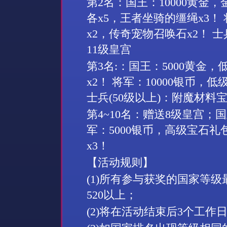
第
2
名：国王：
10000
黄金，
各
x5
，王者坐骑的缰绳
x3
！
x2
，传奇宠物召唤石
x2
！ 士
11
级皇宫
第
3
名
:
：国王：
5000
黄金，
x2
！ 将军：
10000
银币，低
士兵
(50
级以上
)
：附魔材料
第
4~10
名：
赠送
8
级皇宫；
国
军：
5000
银币，高级宝石礼
x
3
！
【活动规则】
(1)
所有参与获奖的国家等级
520
以上
；
(2)
将在活动结束后
3
个工作