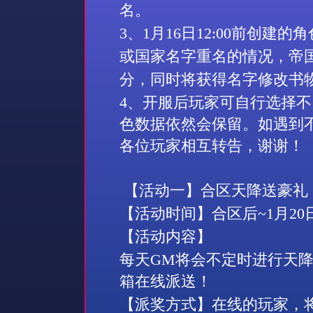
名。
3
、
1
月
16
日
1
2
:00
前创建的角
或国家名字重名的情况，帝
分，同时将获得名字修改书
4
、开服后玩家可自行选择不
色数据依然会保留。如遇到
各位玩家相互转告，谢谢！
【活动一】合区天降送豪礼
【活动时间】合区后
~
1
月
20
【活动内容】
每天
GM
将会不定时进行天
箱在线派送！
【派奖方式】在线的玩家，