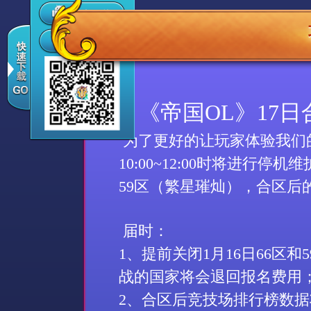
《帝国OL》17
为了更好的让玩家体验我们
10:00
~1
2
:00
时
将
进行
停机维
59
区
（繁星璀灿
）
，合区后
届时：
1
、提前关闭
1
月
16
日
66
区和
5
战的国家将会退回报名费用
2
、合区后竞技场排行榜数据