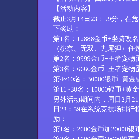
【活动内容】
截止
3
月
14
日
23
：
59
分
，
在竞
下奖励：
第
1
名：
12888
金币
+
坐骑改名
（桃奈
、
无双、九尾狸）任
第
2
名：
9999
金币
+
王者宠物
第
3
名：
6666
金币
+
王者宠物
第
4~10
名：
30000
银币
+
黄金
第
11~30
名：
10000
银币
+
黄金
另外活动期间内，周日
2
月
21
日
23
：
59
在
系统
竞技场排行
励：
第
1
名
：
2000金币加20000银