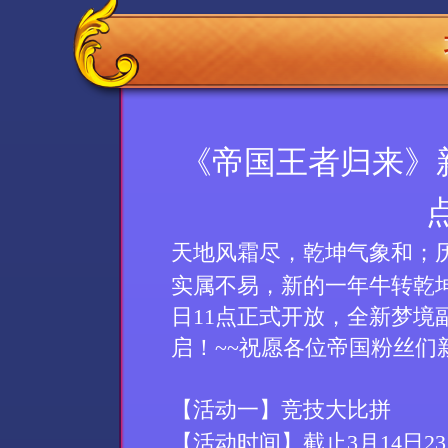
《帝国王者归来》新
天地风霜尽，乾坤气象和；
实属不易
，新的一年牛转乾
日11点正式开放，全新梦境
启！
~~
祝愿各位帝国粉丝们
【活动
一
】
竞技大比拼
【活动时间】截止
3
月
14
日
23