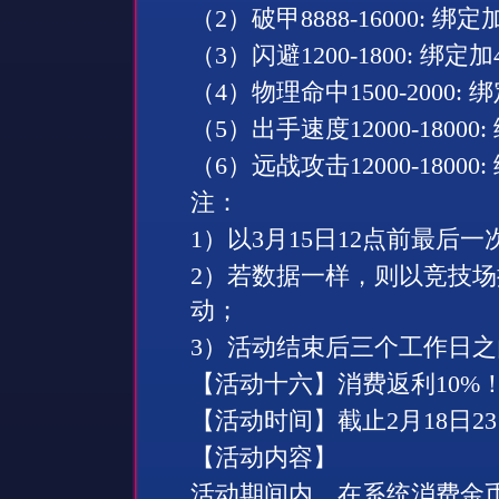
（
2
）
破甲
8888-16000:
绑定
（
3
）
闪避
1200-1800:
绑定加
（
4
）
物理命中
1500-2000:
绑
（
5
）
出手速度
12000-18000:
（
6
）
远战攻击
12000-18000:
注：
1
）以
3
月
15
日
12
点前最后一
2
）若数据一样，则以竞技场
动；
3
）活动结束后三个工作日之
【活动十
六
】消费返利
10%
【活动时间】截止
2
月
18
日
23
【活动内容】
活动期间内，在系统消费金