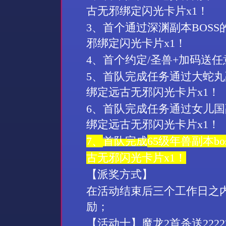
古无邪绑定闪光卡片
x1
！
3
、首个通过深渊副本
BOSS
邪绑定闪光卡片
x1
！
4
、首个约定
/
圣兽
+
加码送任
5
、首队完成任务通过大蛇丸
绑定远古无邪闪光卡片
x1
！
6
、首队完成任务通过女儿国
绑定远古无邪闪光卡片
x1
！
7
、
首队完成
65
级年兽
副本
bo
古无邪闪光卡片
x1
！
【派奖方式】
在活动结束后三个工作日之
励；
【活动
十
】魔龙
2
首杀送
2222