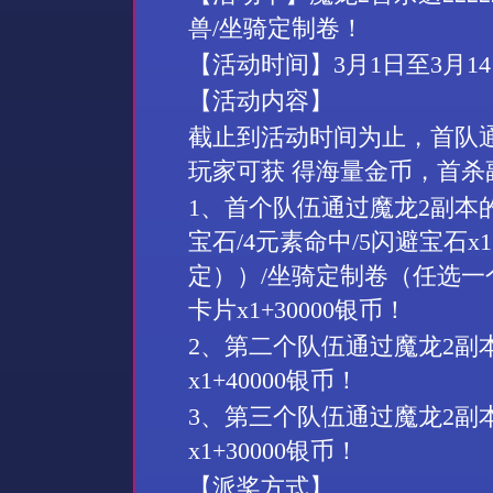
兽
/
坐骑
定制卷！
【活动时间】
3
月
1
日至
3
月
14
【活动内容】
截止到活动时间为止，首队
玩家可获
得海量金币，首杀
1
、首个队伍通过魔龙
2
副本
宝石
/4
元素命中
/5
闪避宝石
x1
定））
/
坐骑
定制卷（任选一
卡片
x1+30000
银币！
2
、第二个队伍通过魔龙
2
副
x1+40000
银币！
3
、第三个队伍通过魔龙
2
副
x1+30000
银币！
【派奖方式】