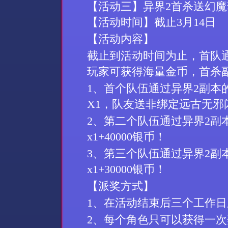
【活动
三
】
异界
2
首杀
送
幻魔
【活动时间】
截止
3
月
14
日
【活动内容】
截止到活动时间为止，首队
玩家可获得
海量金币
，首杀
1、
首个队伍通过
异界
2副本
X1
，
队友送
非绑定远古无邪
2、第二
个队伍通过
异界
2副
x1+40000银币
！
3、第三
个队伍通过
异界
2副
x1+30000银币
！
【派奖方式】
1、
在活动结束后三个工作日
2、
每个角色只可以获得一次