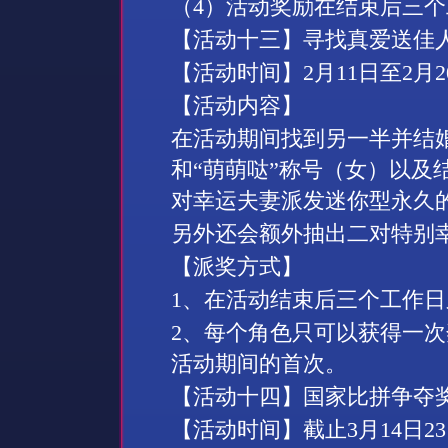
（
4
）活动奖励在结束后三个
【活动十
三
】寻找真爱送佳
【活动时间】
2
月
11
日
至
2
月
2
【活动内容】
在活动期间找到另一半并结
和“萌萌哒”称号（女）以及
对幸运夫妻派发迷你型永久
另外还会额外抽出二对特别
【派奖方式】
1
、在活动结束后三个工作日
2
、每个角色只可以获得一次
活动期间的首次。
【活动十
四
】国家比拼争夺
【活动时间】截止
3
月
14
日
23