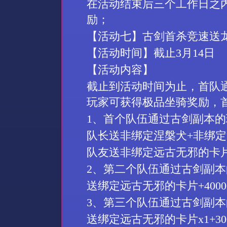
在活动结束后三个工作日之
励；
【活动
七
】古剑首杀竞速送
【活动时间】截止
3
月
14
日
【活动内容】
截止到活动时间为止，首队
玩家可获得极品坐骑奖励，
1
、首个队伍通过古剑副本的
队长送非绑定涅槃犬
+
非绑定
队友送非绑定远古无邪的卡
2
、第二个队伍通过古剑副本
送绑定远古无邪的卡片
+4000
3
、第三个队伍通过古剑副本
送绑定远古无邪的卡片
x1+30