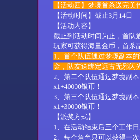
【活动
四
】
梦境首杀
送
完美
【活动时间】
截止
3
月
14
日
【活动内容】
截止到活动时间为止，首队
玩家可获得
海量金币
，首杀
1、
首个队伍通过
梦境副本
的
金
，
队友送
绑定远古无邪
闪
2、第二
个队伍通过梦境
副本
x1+40000银币
！
3、第三
个队伍通过梦境
副本
x1+30000银币
！
【派奖方式】
1、
在活动结束后三个工作日
2、
每个角色只可以获得一次