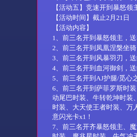
【活动
五
】竞速开到暴怒领
【活动时间】截止
2
月
21
日
【活动内容】
1
、前三名开到暴怒领主，送
2
、前三名开到凤凰涅槃坐骑
3
、前三名开到风暴羽刃，送
4
、前三名开到
血河御剑
，送
5
、前三名开到
AJ
护腿
/
觅心
6
、前三名开到萨菲罗斯时装
动尾巴时装、
牛转乾坤
时装
时装、大天使王者时装、万
意闪光卡
x1
！
7
、前三名开齐
暴怒领主
、魔
时装
、
魔兆星时装
、
牛气冲