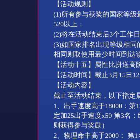
【活动规则】
(1)
所有参与获奖的国家等级
520
以上；
(2)
将在活动结束后
3
个工作
(3)
如国家排名出现等级相同
相同则取使用最少时间到达
【活动十
五
】属性比拼送高
【活动时间】截止
3
月
15
日
12
【活动内容】
截止至活动结束，以下指定
1
、
出手速度高于
18000
：第
1
定加
25
出手速度
x50
第
3
名：
则获得参与奖励）
2
、
物理命中高于
2000
： 第
1