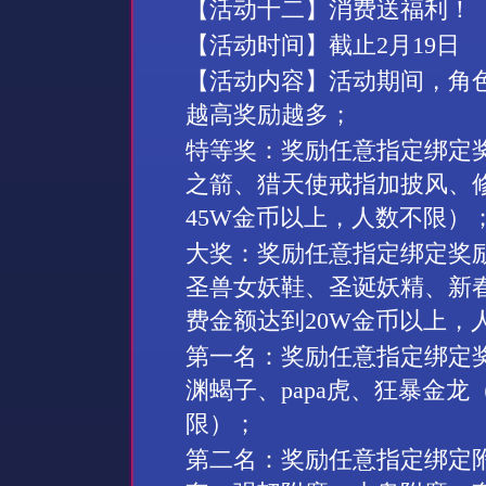
【活动十
二
】消费送福利！
【活动时间】截止
2
月
19
日
【活动内容】活动期间，角
越高奖励越多；
特等奖：奖励任意指定绑定
之箭、猎天使戒指加披风、
45W
金币以上，人数不限）
大奖：奖励任意指定绑定奖
圣兽女妖鞋、圣诞妖精、新
费金额达到
20W
金币以上，
第一名：奖励任意指定绑定
渊蝎子、
papa
虎、狂暴金龙
限）；
第二名：奖励任意指定绑定