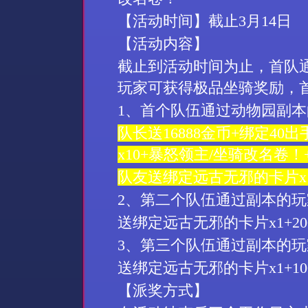
【活动时间】截止
3
月
14
日
【活动内容】
截止到活动时间为止，首队
玩家可获得极品坐骑奖励，
1
、首个队伍通过动物园副本
队长送
16888
金币
+
绑定
40
出
x10+
暴怒领主
/
坐骑改名卷！
队友送绑定远古无邪的卡片
x
2
、第二个队伍通过副本的玩
送绑定远古无邪的卡片
x1+20
3
、第三个队伍通过副本的玩
送绑定远古无邪的卡片
x1+10
【派奖方式】