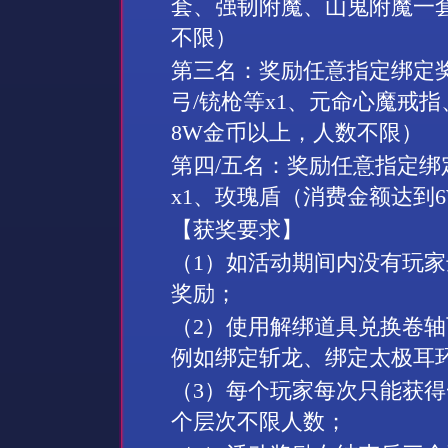
套、强韧附魔、山鬼附魔一
不限）
第三名：奖励任意指定绑定
弓
/
铳枪等
x1
、元命心魔戒指
8W
金币以上，人数不限）
第四
/
五名：奖励任意指定绑
x1
、玫瑰盾（消费金额达到
【获奖要求】
（
1
）如活动期间内没有玩家
奖励；
（
2
）使用解绑道具兑换卷轴
例如绑定斩龙、绑定太极耳
（
3
）每个玩家每次只能获得
个层次不限人数；