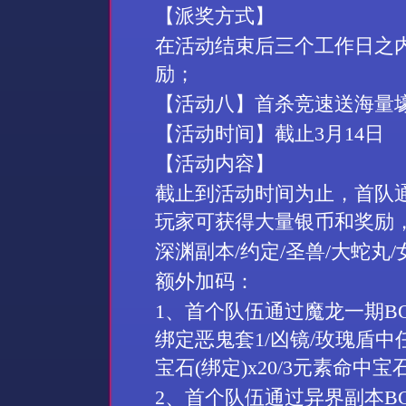
【派奖方式】
在活动结束后三个工作日之
励；
【活动
八
】首杀竞速送海量
【活动时间】截止
3
月
14
日
【活动内容】
截止到活动时间为止，首队
玩家可获得大量银币和奖励
深渊副本
/
约定
/
圣兽
/
大蛇丸
/
额外加码：
1
、首个队伍通过魔龙一期
B
绑定恶鬼套
1/
凶镜
/
玫瑰盾中
宝石
(
绑定
)x20/3
元素命中宝
2
、首个队伍通过异界副本
B