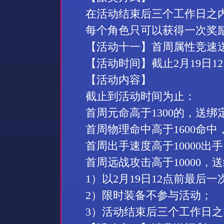
在活动结束后三个工作日之
每个角色只可以获得一次奖
【活动
十一
】首周属性竞速
【活动时间】截止
2
月
19
日
12
【活动内容】
截止到活动时间为止：
首周元命高于
1300
的，送绑
首周物理命中高于
1600
命中
首周出手速度高于
10000
出手
首周远战攻击高于
10000
，送
1
）以
2
月
19
日
12
点前最后一
2
）限时装备不参与活动；
3
）活动结束后三个工作日之