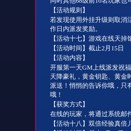
同时其他
68
级前
10
名玩家也
【活动规则】
若发现使用外挂升级则取消
作日内派发奖励。
【活动十
七
】游戏在线天掉
【活动时间】截止
2
月
15
日
【活动内容】
开服第一天
GM
上线派发祝
天降豪礼，黄金钥匙、黄金
派送！悄悄的告诉你哦，只
哦！
【获奖方式】
在线的玩家，将通过系统邮
【活动十
八
】双倍经验真倍