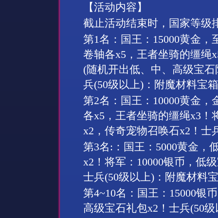
【活动内容】
截止活动结束时，国家等级
第
1
名：国王：
15000
黄金，
卷轴各
x5
，王者坐骑的缰绳
x
(
随机开出低、中、高级宝石
兵
(50
级以上
)
：附魔材料宝
第
2
名：国王：
10000
黄金，
各
x5
，王者坐骑的缰绳
x3
！
x2
，传奇宠物召唤石
x2
！士
第
3
名
:
：国王：
5000
黄金，
x2
！将军：
10000
银币，低级
士兵
(50
级以上
)
：附魔材料
第
4~10
名：国王：
15000
银币
高级宝石礼包
x2
！士兵
(50
级