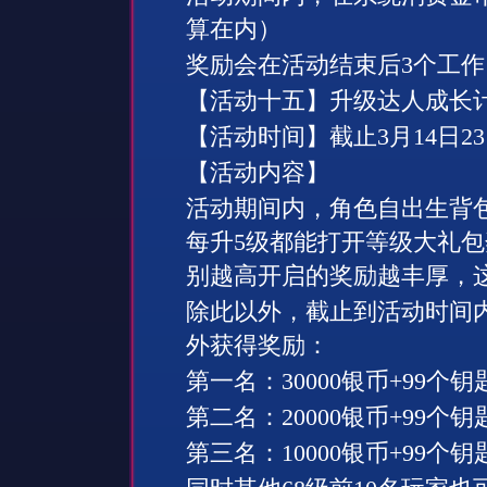
算在内）
奖励会在活动结束后
3
个工作
【活动十五】升级达人成长
【活动时间】截止
3
月
14
日
23
【活动内容】
活动期间内，角色自出生背
每升
5
级都能打开等级大礼包
别越高开启的奖励越丰厚，
除此以外，截止到活动时间
外获得奖励：
第一名：
30000
银币
+99
个钥
第二名：
20000
银币
+99
个钥
第三名：
10000
银币
+99
个钥