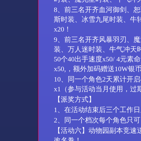
8
、前三名开齐
血河御剑、
恕
斯时装、冰雪九尾时装、
牛
x
2
0
！
9
、前三名开齐风暴羽刃
、
魔
装、万人迷时装、
牛气冲天
50
个
40
出手速度
x50/ 4
元素命
x50,
，额外加码赠送
10W
银
10
、同一个角色
2
天累计开启
x1
（参与活动当月使用，过
【派奖方式】
1
、在活动结束后三个工作日
2
、同一个档次每个角色只可
【活动
六
】动物园副本竞速
改名卷！