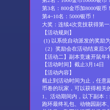
第
2
名：
1000金币10000银币
第
3
名：
800金币加8000银币
第
4~10
名：
5000银币
！
大奖：
连续
4
次竞技
获得
第一
【活动规则】
(1)
以系统自动派发的奖励
（2）
奖励会在活动结束后
3
【活动
二
】
副本竞速开鼠年
【活动时间】
截止
3
月
14
日
【活动内容】
截止到活动时间为止，任意
币卷的玩家，可以获得相关
1、活动期间内，以下副本
跑环最终礼包、动物园副本