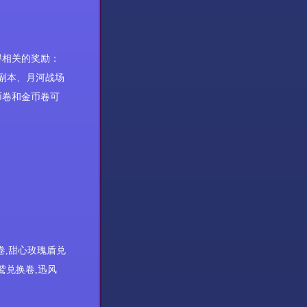
得相关的奖励：
副本、月河战场
币卷和金币卷可
卷
,
甜心玫瑰盾兑
鹫兑换卷
,
迅风