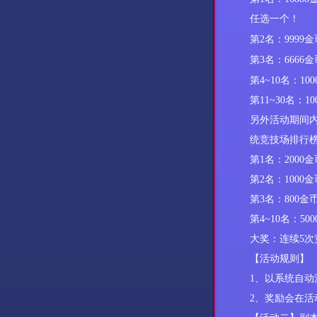
任选一个！
第
2名：999
第
3名：666
第
4~10
名：
100
第
11~30
名：
10
另外活动期间
统
竞技场排行
第
1
名：
2000
第
2
名：
1000金
第
3
名：
800金
第
4~10
名：
50
大奖：
连续
5
次
【活动规则】
1
、
以系统自动
2
、
奖励会在活