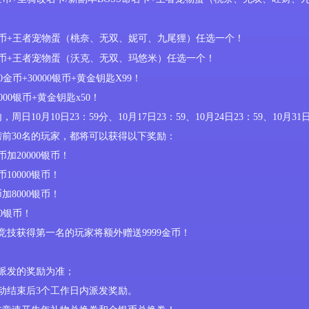
9金币+王者宠物蛋（桃奈、无双、
妮可、
九尾狸）任选一个！
6金币+王者宠物蛋（沃克、无双、玛悠米）任选一个！
0
金币
+
30000
银币
+
黄金钥匙
X99
！
000
银币
+
黄金钥匙
x50
！
内，周日
10
月
10
日
23
：
59
分
、
10
月
17
日
23
：
59
、
10
月
24
日
23
：
59
、
10
月
31
榜前
30
名的玩家，
都
将
可以
获得以下奖励：
金币加20000银币
！
币10000银币
！
币加8000银币
！
00银币
！
竞技
获得
第一
名的玩家将额外赠
送
9999金币
！
派发的奖励为准；
动结束后
3
个工作日内派发奖励。