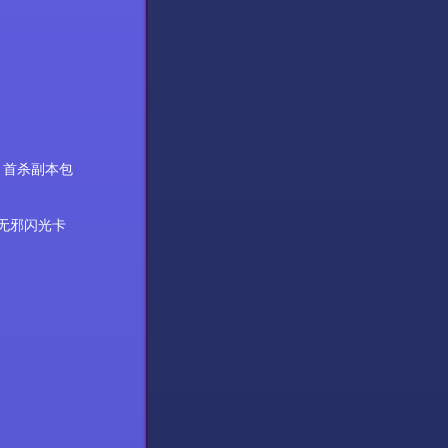
，首杀副本包
无邪
闪光卡