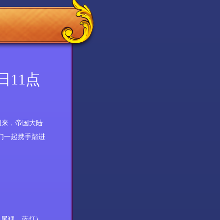
日11点
到来，帝国大陆
们一起携手踏进
九尾狸、蓝灯）