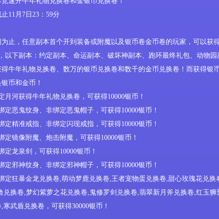
本竞速开牛年礼物兑换卷和金银币兑换卷
！
截止
11
月
7
日
23
：
59
分
间为止，任意副本首个开到装备或附魔以及银币卷金币卷的玩家，可以获
内，以下副本：约定副本、命运副本、破坏神副本、跑环最终礼包、动物园
获得
牛
年礼物兑换卷、数万的银币兑换卷和数千的金币兑换卷！而获得银
换银币和金币！
定月河获得
牛
年礼物兑换卷，可获得
10000银币！
绑定恶鬼纹身、非绑定恶鬼帽子，可获得10000银币！
绑定精准戒指、非绑定闪现戒指，可获得10000银币！
绑定镜像附魔、炮击附魔，可获得10000银币！
绑定龙泉剑，可获得10000银币！
绑定邪神纹身、非绑定邪神帽子，可获得10000银币！
绑定
狂暴金龙兑换卷
,
萌动梦鹿兑换卷
,
王者宠物蛋兑换卷
,
甜心玫瑰花兑换
噜兑换卷
,
梦幻紫萝之花兑换卷
,
鬼修罗剑兑换卷
,
翡翠新月斧兑换卷
,
红玉狮
卷
,
寒武盾兑换卷
，可获得
3
0000银币！