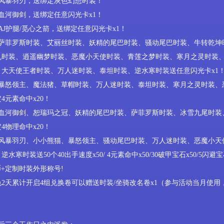
风暴羽刃，送绑定灰色幻想时装！
血河御剑
，送绑定任意闪光卡
x1
！
AJ
护腿
/
觅心之箭
，送绑定任意闪光卡
x1
！
萨菲罗斯时装、艾丽丝时装、妖精的尾巴时装、骚动尾巴时装、
牛转乾坤
乱时装、逍遥幽梦时装、恶魔小天使时装、青莲之梦时装、寒月之灵时装
、大天使王者时装、万人迷时装、泰坦时装、逆水寒时装送任意闪光卡
x1
暴怒领主
、魔法猪、草帽时装、万人迷时装、泰坦时装
、
寒月之灵时装
、
定
4
元素命中
x
2
0
！
血河御剑、
恕瑞玛之冠、妖精的尾巴时装、萨菲罗斯时装、冰雪九尾时装
定
4
物理命中
x
2
0
！
风暴羽刃
、
小小熊猫
、暴怒领主
、
骚动尾巴时装、万人迷时装、
恶魔小天
、
逆水寒时装送
50
个
40
出手速度
x50/ 4
元素命中
x50/30
破甲宝石
x50/5
闪避宝
币
+
定制时装外形称号
!
色
2
天累计开启
4
组兑换卷可以赠送时装
/
坐骑改名卷
x1
（参与活动当月使用