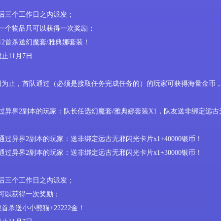
后三个工作日之内派发；
同一个物品只可以获得一次奖励；
界
2
首杀
送
幻魔套
/雅典娜套装
！
截止
11
月
7
日
间为止，首队通过（必须是接取任务完成任务的）的玩家可获得
海量金币
过
异界
2副本
的玩家
：
队长
任选
幻魔套
/雅典娜套装X1
，
队友送
非绑定远古
！
通过
异界
2副本
的玩家
：
送
非绑定远古无邪
闪光卡片
x1+40000银币
！
通过
异界
2副本
的玩家
：
送
非绑定远古无邪
闪光卡片
x1+30000银币
！
后三个工作日之内派发
；
可以获得一次奖励；
境首杀
送
小小熊猫
+22222金
！