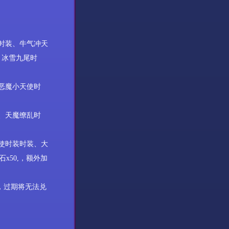
时装、
牛气冲天
、
冰雪九尾时
！
恶魔小天使时
、
天魔缭乱时
使时装时装
、大
石
x50,
，额外加
，过期将无法兑