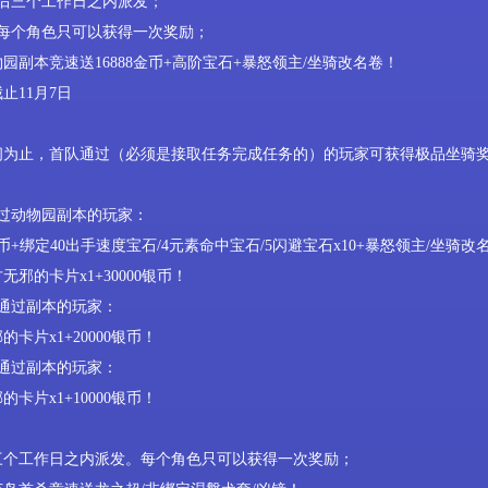
后三个工作日之内派发；
每个角色只可以获得一次奖励；
物园副本竞速送
16888
金币
+
高阶宝石
+
暴怒领主
/
坐骑改名卷！
截止
11
月
7
日
间为止，首队通过（必须是接取任务完成任务的）的玩家可获得极品坐骑
过动物园副本的玩家：
币
+
绑定
40
出手速度宝石
/4
元素命中宝石
/5
闪避宝石
x10+
暴怒领主
/
坐骑改
古无邪的卡片
x1+30000
银币！
通过副本的玩家：
邪的卡片
x1+20000
银币！
通过副本的玩家：
邪的卡片
x1+10000
银币！
三个工作日之内派发。每个角色只可以获得一次奖励；