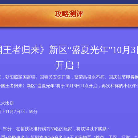
攻略测评
王者归来》新区“盛夏光年”10月3
开启！
庆，朝阳照耀国富强。国泰民安笑开颜，繁荣昌盛永不朽。国庆佳节即将
帝国王者归来》新区
“
盛夏光年
”将于
10
月
3
日
11点
开启，再次
和你的小伙伴
技大比拼
截止
11
月
7
日
23
：
59
分
：
59
分
，
在竞技场排行榜前
30
名的玩家，将获得以下奖励：
88金币+坐骑改名卡/新副本BOSS命名卡+王者宠物蛋（桃奈、无双、
旺财、