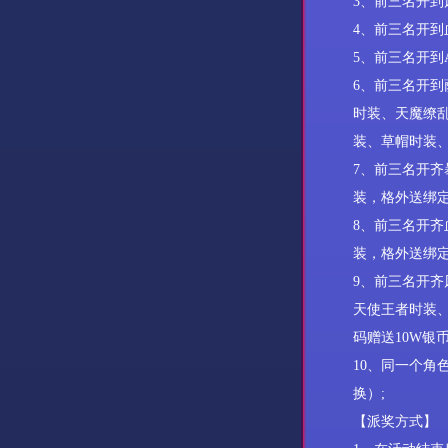
3
、前三名开到
4
、前三名开到
5
、前三名开到
6
、前三名开到
时装、天魔缭
装、草帽时装
7
、前三名开齐
装
，格外送绑
8
、前三名开齐
装
，格外送绑
9
、前三名开齐
天使王者时装
码赠送
10W
银
10
、同一个角
换）
;
【派奖方式】