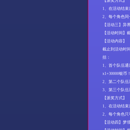
【派奖方式】
1、在活动结束
2、每个角色
【活动
三
】
异
【活动时间】
【活动内容】
截止到活动时
括：
1、
首个队伍通
x1+30000银币
2、第二
个队伍
3、第三
个队伍
【派奖方式】
1、
在活动结束
2、
每个角色只
【活动
四
】
梦