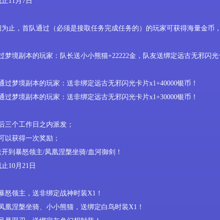
截止
11
月
7
日
间为止，首队通过（必须是接取任务完成任务的）的玩家可获得
海量金币
过
梦境副本
的玩家
：
队长
送
小小熊猫
+22222金
，
队友送
绑定远古无邪
闪光
通过
梦境副本
的玩家
：
送
非绑定远古无邪
闪光卡片
x1+40000银币
！
通过
梦境副本
的玩家
：
送
非绑定远古无邪
闪光卡片
x1+30000银币
！
后三个工作日之内派发
；
可以获得一次奖励；
速开到暴怒领主
/
凤凰涅槃坐骑
/
血河御剑
！
截止
10
月
21
日
暴怒领主，送非绑定战神时装
X1
！
凤凰涅槃坐骑
、
小小熊猫
，送绑定白鸟时装
X1
！