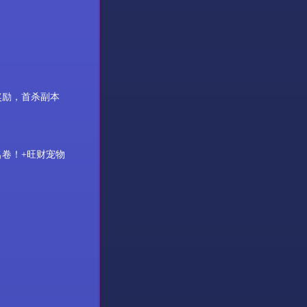
奖励，首杀副本
名卷！
+
旺财宠物