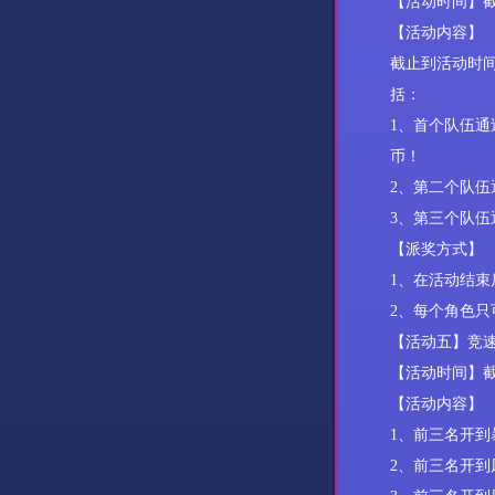
【活动时间】
【活动内容】
截止到活动时
括：
1、
首个队伍通
币
！
2、第二
个队伍
3、第三
个队伍
【派奖方式】
1、
在活动结束
2、
每个角色只
【活动
五
】竞
【活动时间】
【活动内容】
1
、前三名开到
2
、前三名开到