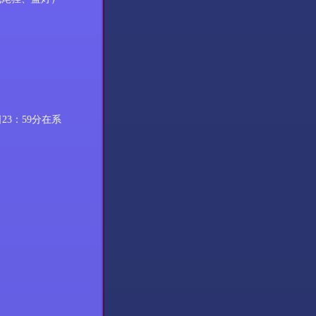
日
23
：
59
分在
系