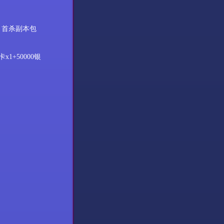
，首杀副本包
卡
x1+50000银