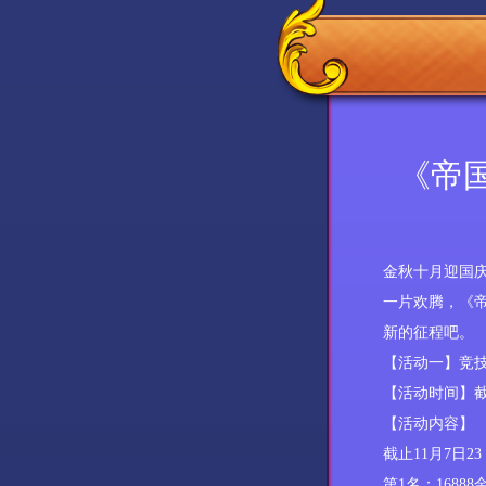
《帝国
金秋十月迎国
一片欢腾，《
新的征程吧
。
【活动
一
】
竞
【活动时间】
【活动内容】
截止
11
月
7
日
23
第
1名：168