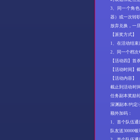
3、同一个角色
器）或一次转
放弃兑换，一旦
【派奖方式】
1、在活动结束
2、同一个档
【活动
四
】首
【活动时间】
【活动内容】
截止到活动时
任务副本奖励
深渊副本
/约定
额外加码：
1、首个队伍通
队友送30000银
2、首个队伍通