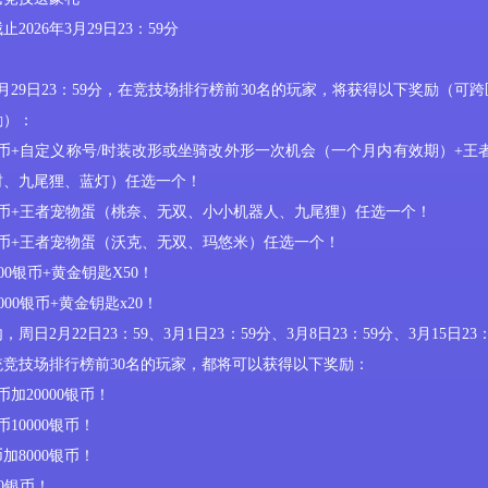
截止
2026年3
月
29
日
23：59分
月
29
日
23：59分，在竞技场排行榜前30名的玩家，将获得以下奖励
（
可跨
励
）
：
币
+自定义称号/
时装改形或
坐骑改
外形一次机会
（
一个月内有效期
）
+王
财、九尾狸、蓝灯）任选一个！
币
+王者宠物蛋（桃奈、无双、
小小机器人
、九尾狸）任选一个！
币
+王者宠物蛋（沃克、无双、玛悠米）任选一个！
0000银币+黄金钥匙X
50
！
0000银币+黄金钥匙x
2
0！
内，周
日
2
月
22
日
23：59、
3
月
1
日
23：59分
、
3
月
8
日
23：59
分
、
3
月
15
日
23
系统竞技场排行榜前30名的玩家，都将可以获得以下奖励：
币加20000银币！
币10000银币！
币加8000银币！
00银币！