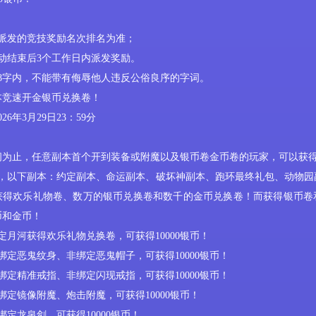
派发的
竞技
奖励
名次排名
为准；
动结束后
3个工作日内派发奖励。
8字内，不能带有侮辱他人违反公俗良序的字词。
本竞速开金银币兑换卷！
026年3
月
29
日
23：59分
间为止，任意副本首个开到装备或附魔以及银币卷金币卷的玩家，可以获
内，以下副本：约定副本、命运副本、破坏神副本、跑环最终礼包、动物园
获得
欢乐礼物
卷、
数万的银币兑换卷和数千的金币兑换卷！而获得银币卷
币和金币！
定月河获得
欢乐
礼物兑换卷，可获得
10000银币！
绑定恶鬼纹身、非绑定恶鬼帽子，可获得10000银币！
绑定精准戒指、非绑定闪现戒指，可获得10000银币！
绑定镜像附魔、炮击附魔，可获得10000银币！
绑定龙泉剑，可获得10000银币！