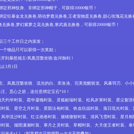
绑定邪神纹身、非绑定邪神帽子，可获得10000银币！
绑定狂暴金龙兑换卷,萌动梦鹿兑换卷,王者宠物蛋兑换卷,甜心玫瑰花兑换
噜兑换卷,梦幻紫萝之花兑换卷,寒武盾兑换卷，可获得20000银币！
后三个工作日之内派发；
同一个物品只可以获得一次奖励；
速开到暴怒领主
/凤凰涅槃坐骑/血河御剑！
截止
3
月
1
日
主、凤凰涅槃坐骑、
流光的白、库洛洛、完美觉醒斩龙、
风暴羽刃、小小
洛汪、觅心之箭，送任意绑定宝石
*10！
到桃夭灼华时装、霜华凝魄时装、灵狐献瑞时装、松风岁寒时装
、
‌星尘絮
司时装、星空之月时装
、
星陨法袍时装、铁血狂战时装、落日琉光时装、
、
风华流沙时装
、
红尘画卷时装
、
黛绪微韧时装、清风飞雪时装、星月相
舞时装、烟雨潇湘时装、寒月之灵时装、草帽时装、大天使王者时装、泰
意闪光卡
x1！（时装档次只能领取一次卡不能叠加）