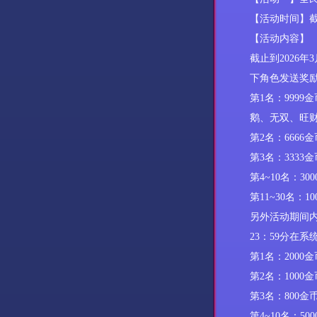
【活动时间】
【活动内容】
截止到
2026年3
下角色发送奖
第
1名：
9999
金
鹅、
无双、旺
第
2名：
6666
金
第
3名：
3333
金
第
4~10名：3
第
11~30名：1
另外活动期间
23：59分在
第
1名：2000金
第
2名：1000金
第
3名：800金
第
4~10名：50