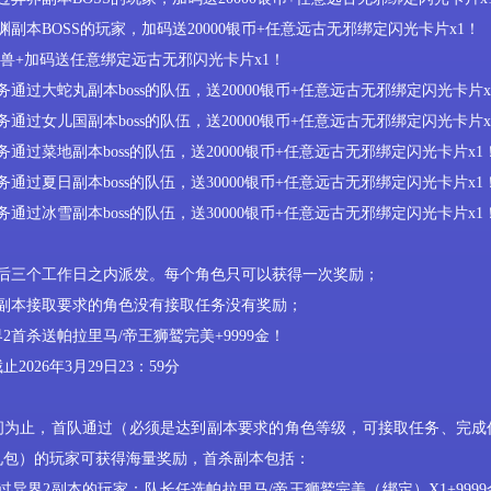
渊副本BOSS的玩家，加码送20000银币+任意远古无邪绑定闪光卡片x1！
圣兽+加码送任意绑定远古无邪闪光卡片x1！
务通过大蛇丸副本boss的队伍，送20000银币+任意远古无邪绑定闪光卡片x
务通过女儿国副本boss的队伍，送20000银币+任意远古无邪绑定闪光卡片x
务通过菜地副本boss的队伍，送20000银币+任意远古无邪绑定闪光卡片x1
务通过
夏日
副本
boss的队伍，送
3
0000银币+任意远古无邪绑定闪光卡片x1
务通过
冰雪
副本
boss的队伍，送
3
0000银币+任意远古无邪绑定闪光卡片x1
后三个工作日之内派发。每个角色只可以获得一次奖励；
到副本接取要求的角色没有接取任务没有奖励；
界
2首杀送
帕拉里马
/帝王狮鹫完美
+
9999金
！
截止
2026年3
月
29
日
23：59分
间为止，首队通过
（必须是达到副本要求的角色等级，可接取任务、完成
礼包）
的玩家可获得海量
奖励
，首杀副本包括：
过异界2副本的玩家：队长任选
帕拉里马
/帝王狮鹫完美（绑定）
X1
+
999