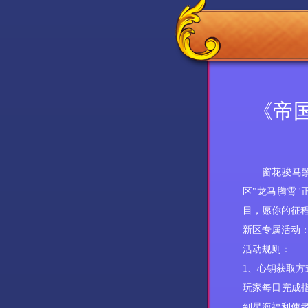
《帝国
窗花骏马
区"
龙马腾霄
"
目，愿你的征
新区专属
‌活动‌
‌活动规则
：
‌1、心钥获取方
玩家每日完成
到星海福利使