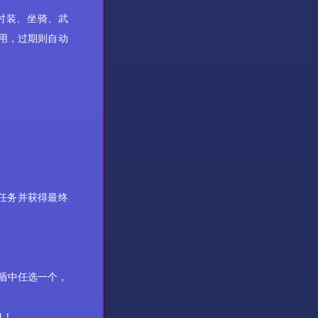
时装、
坐骑
、武
使用，过期则自动
任务并获得最终
瑰盾中任选一个，
1！