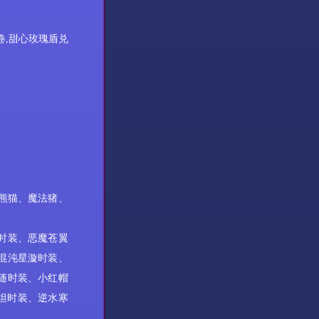
卷,甜心玫瑰盾兑
熊猫、魔法猪、
语时装、恶魔苍翼
混沌星漩时装
、
随时装、
小红帽
坦时装、逆水寒