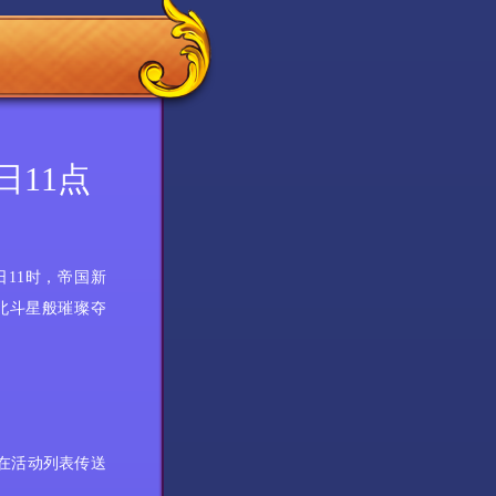
日11点
6日11时，帝国新
北斗星般璀璨夺
在活动列表传送