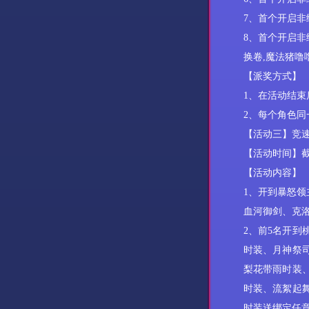
7、首个开启非
8、首个开启非
换卷,魔法猪噜
【派奖方式】
1、在活动结束
2、每个角色
【活动三】竞
【活动时间】
【活动内容】
1、开到暴怒领
血河御剑、克
2、前5名开
时装、月神祭
梨花带雨时装
时装
、流絮起
时装送绑定任