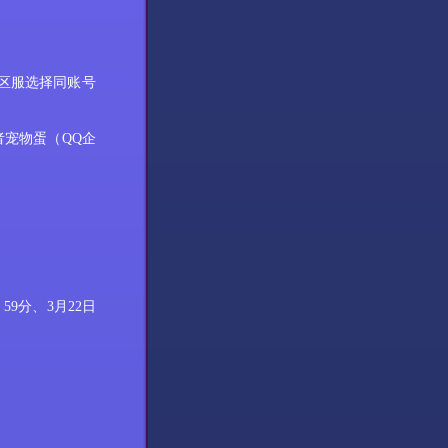
区服选择同账号
者宠物蛋（
QQ企
：59分
、
3
月
22
日