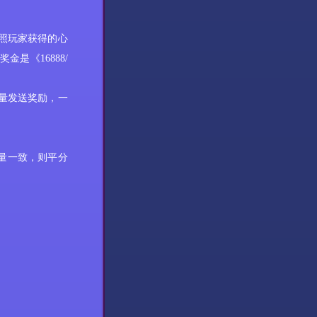
按照玩家获得的
心
金是《16888/
数量发送奖励，一
数量一致，则平分