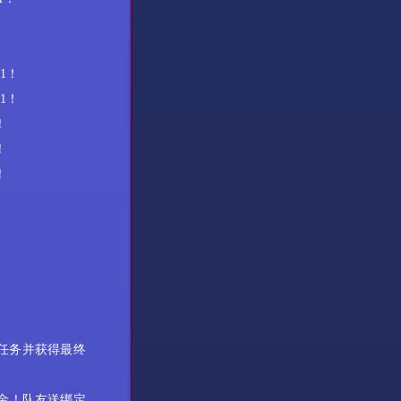
1！
1！
！
！
！
任务并获得最终
9金
！队友送绑定