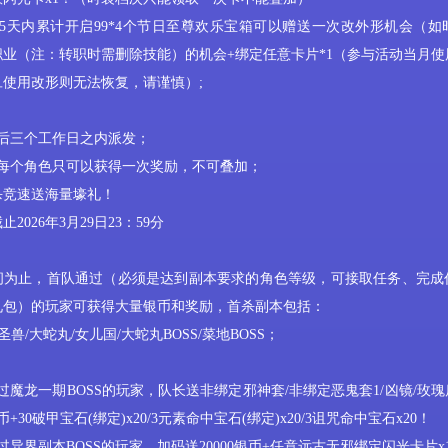
5天内累计开启99*4个
节日
至尊
欢乐
宝箱可以赠送
一次
改
外形机会（如
职业（注：转职时需删除技能）的机会
+绑定任意卡片*1（参与活动当月
使用改形则无法恢复，请谨慎）;
后三个工作日之内派发；
次每个角色只可以获得一次奖励，不可叠加；
杀竞速送海量壕礼！
截止
2026年3
月
29
日
23：59分
间为止，首队通过
（必须是达到副本要求的角色等级，可接取任务、完成
礼包）
的玩家可获得大量银币和奖励，首杀副本包括：
/圣兽/大蛇丸/女儿国/大蛇丸BOSS/菜地BOSS；
过魔龙一期BOSS的玩家，队长送非绑定邪神套/非绑定恶鬼套1/凶镜/玫
币+30破甲宝石(绑定)x20/3元素命中宝石(绑定)x20/3诅咒命中宝石x20！
过异界副本BOSS的玩家，加码送20000银币+任意远古无邪绑定闪光卡片x