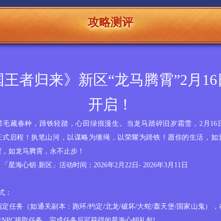
攻略测评
王者归来》新区“龙马腾霄”2月16
开启！
鬃毛藏春种，蹄铁轻踏，心田绿痕漫生。当龙马踏碎旧岁霜雪，
2月1
正式启程！执笔山河，以谋略为缰绳，以荣耀为蹄铁！愿你的生活，如
程，如龙马腾霄，永不止步！
：
‌「星
海
心钥
·
新区
」
‌活动时间‌：
2026年2
月
22
日
-
2026年3
月
11
日
式
：
指定任务（如
‌通关副本
：
跑环
/
约定
/
北龙
/
破坏
/
大蛇
/轰天堡/国家山鬼
‌），
者
NPC接取任务，完成任务后可获得的星海心钥礼包!