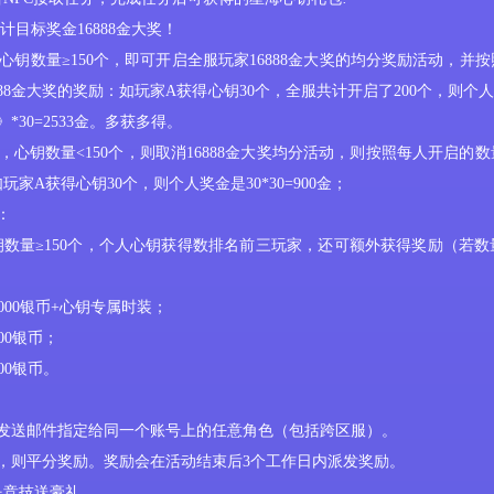
计目标
奖金
16888
金大奖！
心钥
数量
≥150个，即可开启
全服玩家
16888金大奖的均分奖励活动，并
88
金大奖的奖励
‌：
如玩家
A获得
心钥
30个，全服共计开启了200个，则个人奖
》*30=2533金。多获多得。
，
心钥
数量
<150个，则取消16888金大奖均分活动，则按照每人开启的
如玩家A获得
心钥
30个，则个人奖金是30*30=900金；
：
钥
数量
≥150个，个人心钥获得数排名前三玩家，还可额外获得奖励（若
000银币+
心钥
专属时装；
000银币；
000银币。
可发送邮件指定给同一个账号上的任意角色（包括跨区服）。
，则平分奖励。
奖励会在活动结束后
3个工作日内派发奖励。
民竞技送豪礼