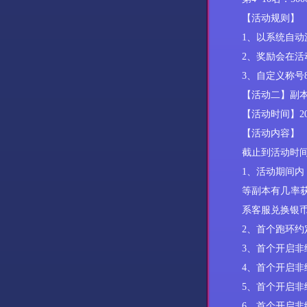
【活动规则】
1、以系统自动
2、
奖励会在活
3、
自定义称号
【活动二】副
【活动时间】
2
【活动内容】
截止到活动时
1、活动期间
等副本有几率
系客服兑换银
2、首个跑环约
3、首个开启非
4、首个开启非
5、首个开启非
6、首个开启非