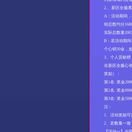
‌2.、
新区
全服累
A：
活动期间，
钥总数
均分
168
实际总数量200
B：若活动期间
个心钥30金，
3、‌个人贡献榜‌
在新区全服
心
奖励）：
第
1名: 奖金200
第
2名
:
奖金
80
第
3名: 奖金50
注：
1、活动奖励
2、
若数量一致
【活动
一
】
全