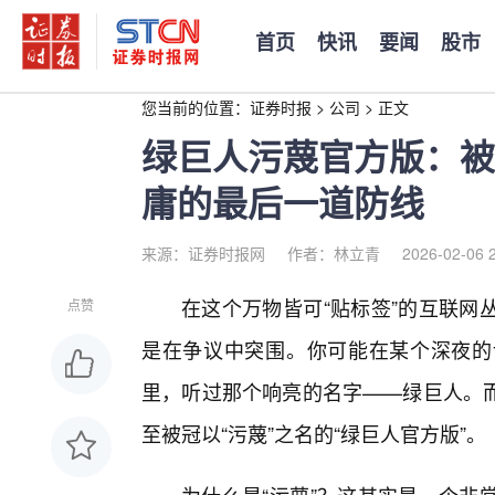
首页
快讯
要闻
股市
您当前的位置：
证券时报
>
公司
>
正文
绿巨人污蔑官方版：被
庸的最后一道防线
来源：证券时报网
作者：林立青
2026-02-06 
在这个万物皆可“贴标签”的互联网
点赞
是在争议中突围。你可能在某个深夜的
里，听过那个响亮的名字——绿巨人。
至被冠以“污蔑”之名的“绿巨人官方版”。