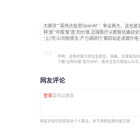
大摩评‘“’英伟达投资OpenAI”：争议再大，这也
释‘放’“中国‘智’造”的价值 迈瑞医疗以数智化撬动
“上{市}公司新质生:产力调研行”第四站走进盟升电
声明：证券时报力求信息真实、准确，文章提及内
下载“证券时报”官方APP，或关注官方微信公众
网友评论
登录
后可以发言
网友评论仅供其表达个人看法，并不表明证券时报立场