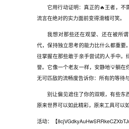
它用行动证明：真正的🔥王者，不
流言在绝对的实力面前变得滑稽可笑。
我想对那些还在观望、还在被所谓
代，保持独立思考的能力比什么都重要
往掌握在那些敢于亲手尝试的人手中。绿
誉。它像一个老友一样，安静地💡躺在
无可匹敌的流畅度告诉你：所有的等待
别让偏见遮住了你的双眼，有些东西
原来世界可以如此精彩，原来工具可以
活动：【
8cjVGdkyAuHwSRRkeCZXbTJ