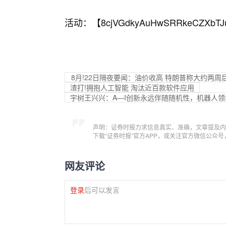
活动：【
8cjVGdkyAuHwSRRkeCZXbTJ
8月!22日隔夜要闻：油价收高 特朗普称大约两
渣打!拥抱人工智能 淘汰近百款软件应用
宇树王兴兴：A—I创新永远伴随随机性，机器人
声明：证券时报力求信息真实、准确，文章提及内
下载“证券时报”官方APP，或关注官方微信公众
网友评论
登录
后可以发言