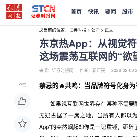
首页
快讯
要闻
股市
您当前的位置：
证券时报
>
公司
>
正文
东京热App：从视觉
这场震荡互联网的“欲
来源：证券时报网
作者：郭正亮
2026-02-06 
禁忌的🔥共鸣：当品牌符号化身为
点赞
如果说互联网世界存在某种不需要翻
无疑占据了一席之地。当所有人都以为
App”的突然崛起却像是一记重锤，砸